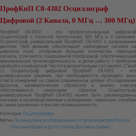
ПрофКиП С8-4302 Осциллограф
Цифровой (2 Канала, 0 МГц … 300 МГц)
ПрофКиП С8-4302 – это профессиональный цифровой
осциллограф с полосой пропускания 300 МГц и 2 каналами.
Осциллограф универсальный ПрофКиП С8-4302 с разрешением
дисплея 18х8 делений обеспечивает наблюдение сигнала на
широком поле, отображая большее количество периодов
сигнала, отличается совершенной платформой, обеспечивающей
максимальную производительность, и делая работу с прибором
удобной и комфортной. Частота дискретизации составляет 2 Гвыб
/с. Осциллограф цифровой ПрофКиП С8-4302 – это
универсальное решение, при необходимости проводить весь
спектр измерений на самом современном уровне. Исследование
фронтов, математическая обработка и анализ спектра
обеспечивается наилучшим образом. Осциллограф
универсальный ПрофКиП С8-4302 может быть рекомендованы
научным и производственным учреждениям, сервисным службам
в самых различных отраслях промышленности.
Категория:
Осциллографы
Метка:
Промышленное оборудование от производителя Россия
Описание
Видео и фото
Оплата
Доставка
Сервис