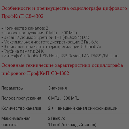
Особенности и преимущества осциллографа цифрового
ПрофКиП С8-4302
▪ Количество каналов: 2
▪ Полоса пропускания: 0 МГц … 300 МГц
▪ Экран: 7 дюймов, цветной TFT (480х234) LCD
▪ Максимальная частота дискретизации: 2 Гвыб /с
▪ Эквивалентная частота дискретизации: 50 Гвыб /с
▪ Глубина памяти: 24 К
▪ Интерфейс: Double USB-Host, USB-Device, LAN, PASS /FALL out
Основные технические характеристики осциллографа
цифрового ПрофКиП С8-4302
Параметры
Значения
Полоса пропускания
0 МГц … 300 МГц
Количество каналов
2 + 1 внешний канал синхронизации
Максимальная
2 Гвыб /с
частота
1 Гвыб /с (каждый канал)