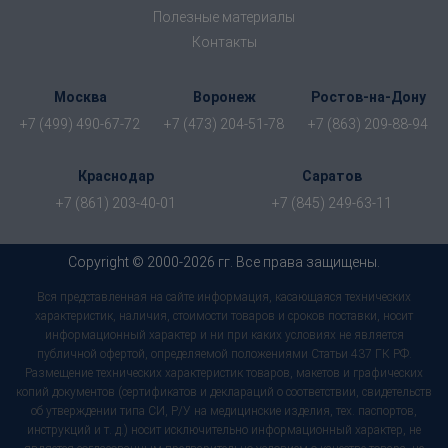
Полезные материалы
Контакты
Москва
Воронеж
Ростов-на-Дону
+7 (499) 490-67-72
+7 (473) 204-51-78
+7 (863) 209-88-94
Краснодар
Саратов
+7 (861) 203-40-01
+7 (845) 249-63-11
Copyright © 2000-2026 гг. Все права защищены.
Вся представленная на сайте информация, касающаяся технических
характеристик, наличия, стоимости товаров и сроков поставки, носит
информационный характер и ни при каких условиях не является
публичной офертой, определяемой положениями Статьи 437 ГК РФ.
Размещение технических характеристик товаров, макетов и графических
копий документов (сертификатов и деклараций о соответствии, свидетельств
об утверждении типа СИ, Р/У на медицинские изделия, тех. паспортов,
инструкций и т. д.) носит исключительно информационный характер, не