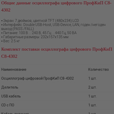
Общие данные осциллографа цифрового ПрофКиП С8-
4302
▪ Экран: 7 дюймов, цветной TFT (480х234) LCD
▪ Интерфейс: Double USB-Host, USB-Device, LAN, годен /негоден
выход (PASS /FALL)
▪ Питание: 100 В … 240 В, 45 Гц … 440 Гц, 50 ВА
▪ Габаритные размеры: 232х157х135 мм
▪ Вес: 2.5 кг
Комплект поставки осциллографа цифрового ПрофКиП
С8-4302
Наименование
Количество
Осциллограф цифровой ПрофКиП С8-4302
1 шт.
Делитель
2 шт.
USB кабель
1 шт.
CD с ПО
1 шт.