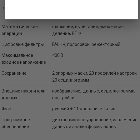
Режим синхронизации
фронт, длина импульса, ТВ-
синхронизация, спад, поочередный
Математические
сложение, вычитание, умножение,
операции
деление, БПФ
Цифровые фильтры
ВЧ, НЧ, полосовой, режекторный
Максимальное
400 В
входное напряжение
Сохранение
2 опорных маски, 20 профилей настроек,
20 осциллограмм
Внешние накопители
изображение, данные, осциллограмма,
данных
настройки
Язык
русский + 11 дополнительных
Программное
дистанционное управление, извлечение
обеспечение
данных и анализ формы волны