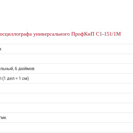
 осциллографа универсального ПрофКиП С1-151/1М
я
ольный, 6 дюймов
л (1 дел = 1 см)
-пик