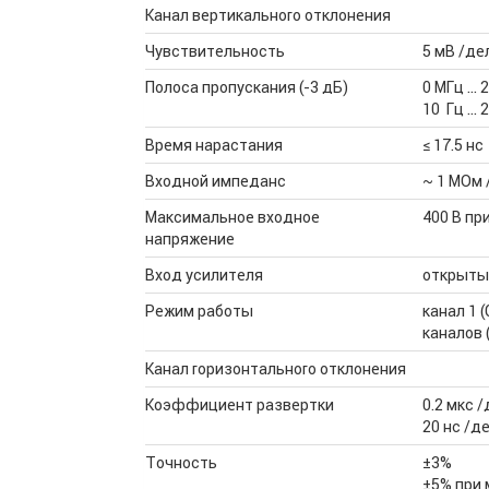
Канал вертикального отклонения
Чувствительность
5 мВ /де
Полоса пропускания (-3 дБ)
0 МГц … 
10 Гц … 
Время нарастания
≤ 17.5 нс
Входной импеданс
~ 1 МОм 
Максимальное входное
400 В при
напряжение
Вход усилителя
открытый
Режим работы
канал 1 
каналов 
Канал горизонтального отклонения
Коэффициент развертки
0.2 мкс /
20 нс /д
Точность
±3%
±5% при