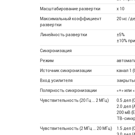
Масштабирование развертки
х 10
Максимальный коэффициент
20 нс /д
развертки
Линейность развертки
±5%
±10% пр
Синхронизация
Режим
автомати
Источник синхронизации
канал 1 (
Вход усилителя
закрытый
Полярность синхронизации
«+» или «
Чувствительность (20 Гц … 2 МГц)
0.5 дел (
2.0 дел (
200 мВ (
ТВ-синхр
Чувствительность (2 МГц … 20 МГц)
1.5 дел (
3.0 дел (