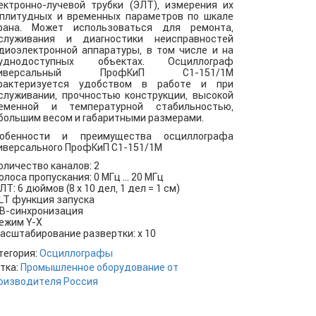
ектронно-лучевой трубки (ЭЛТ), измерения их
плитудных и временных параметров по шкале
рана. Может использоваться для ремонта,
служивания и диагностики неисправностей
диоэлектронной аппаратуры, в том числе и на
уднодоступных объектах. Осциллограф
ниверсальный ПрофКиП С1-151/1М
рактеризуется удобством в работе и при
служивании, прочностью конструкции, высокой
еменной и температурной стабильностью,
большим весом и габаритными размерами.
обенности и преимущества осциллографа
иверсального ПрофКиП С1-151/1М
Количество каналов: 2
Полоса пропускания: 0 МГц … 20 МГц
ЭЛТ: 6 дюймов (8 х 10 дел, 1 дел = 1 см)
ALT функция запуска
ТВ-синхронизация
Режим Y-X
Масштабирование развертки: х 10
тегория:
Осциллографы
тка:
Промышленное оборудование от
оизводителя Россия