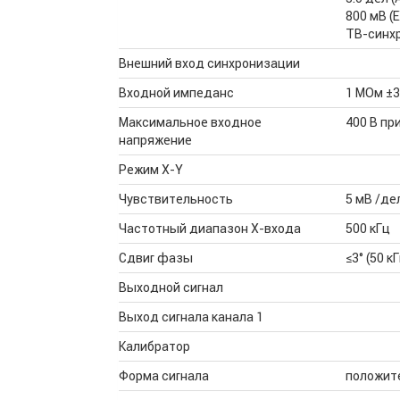
800 мВ (
ТВ-синхр
Внешний вход синхронизации
Входной импеданс
1 МОм ±3
Максимальное входное
400 В при
напряжение
Режим X-Y
Чувствительность
5 мВ /де
Частотный диапазон X-входа
500 кГц
Сдвиг фазы
≤3° (50 к
Выходной сигнал
Выход сигнала канала 1
Калибратор
Форма сигнала
положит