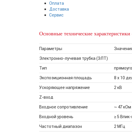
Оплата
Доставка
Сервис
Основные технические характеристики
Параметры
Значени
Электронно-лучевая трубка (ЭЛТ)
Тип
прямоуг
Экспозиционная площадь
8 х 10 де
Ускоряющее напряжение
2 кВ
Z-вход
Входное сопротивление
~ 47 кОм
Входной уровень
≥ 5 Впик
Частотный диапазон
2 МГц