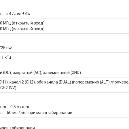
л … 5 В /дел ±3%
20 МГц (открытый вход)
20 МГц (закрытый вход)
/25 пФ
 1 кГц
 (DC), закрытый (АС), заземленный (GND)
(CH1), канал 2 (CH2), оба канала (DUAL) (попеременно (ALT) /поочер
(CH2 INV)
дел … 0.5 с /дел
ел … 50 мс /дел при масштабировании
 масштабировании