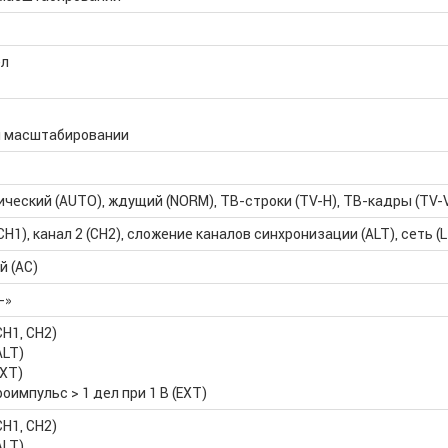
ел
и масштабировании
ческий (AUTO), ждущий (NORM), ТВ-строки (TV-H), ТВ-кадры (TV-V
CH1), канал 2 (CH2), сложение каналов синхронизации (ALT), сеть (L
 (AC)
-»
CH1, CH2)
ALT)
EXT)
оимпульс > 1 дел при 1 В (EXT)
CH1, CH2)
ALT)