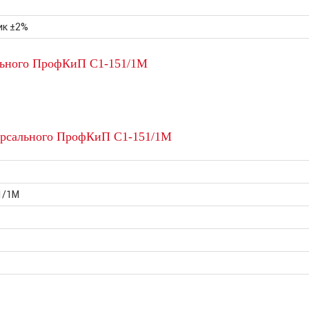
ик ±2%
льного ПрофКиП С1-151/1М
ерсального ПрофКиП С1-151/1М
1/1М