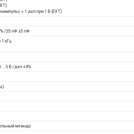
EXT)
оимпульс > 1 дел при 1 В (EXT)
% /25 пФ ±5 пФ
 1 кГц
л … 5 В /дел ±4%
Гц)
ельный меандр