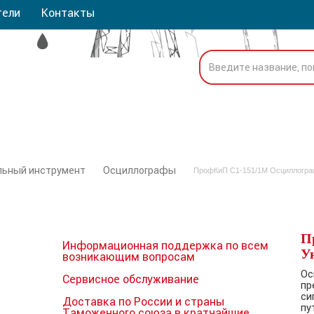
тели
Контакты
льный инструмент
Осциллографы
ПрофКиП С1-151/1М Осциллогра
П
Информационная поддержка по всем
У
возникающим вопросам
Ос
Сервисное обслуживание
пр
си
Доставка по России и страны
пу
Таможенного союза в кратчайшие