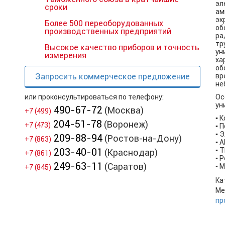
эл
сроки
ам
эк
Более 500 переоборудованных
об
производственных предприятий
ра
тр
Высокое качество приборов и точность
у
измерения
ха
об
Запросить коммерческое предложение
вр
не
или проконсультироваться по телефону:
Ос
ун
490-67-72
(Москва)
+7 (499)
▪ 
204-51-78
(Воронеж)
+7 (473)
▪ 
▪ 
209-88-94
(Ростов-на-Дону)
+7 (863)
▪ 
203-40-01
▪ 
(Краснодар)
+7 (861)
▪ 
249-63-11
(Саратов)
▪ 
+7 (845)
Ка
Ме
пр