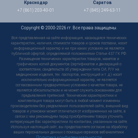
Краснодар
Саратов
+7 (861) 203-40-01
+7 (845) 249-63-11
Copyright © 2000-2026 гг. Все права защищены.
Вся представленная на сайте информация, касающаяся технических
характеристик, наличия, стоимости товаров и сроков поставки, носит
информационный характер и ни при каких условиях не является
публичной офертой, определяемой положениями Статьи 437 ГК РФ.
Размещение технических характеристик товаров, макетов и
графических копий документов (сертификатов и деклараций о
соответствии, свидетельств об утверждении типа СИ, Р/У на
медицинские изделия, тех. паспортов, инструкций и т. д.) носит
исключительно информационный характер, не является
согласованным предварительно условием о качестве товара, не
является обязательством и не может служить основанием для
предъявления претензий. Технические характеристики и
комплектация товара могут быть в любой момент изменены
производителем без уведомления пользователей сайта, внешний вид
товаров и упаковки может отличаться от изображенных на сайте, в
связи с чем рекомендуем перед приобретением товара уточнить
интересующие Вас характеристики по контактам, указанным на сайте.
Используя настоящий сайт, вы предоставляете согласие на обработку
ваших персональных данных с помощью сервисов веб-аналитики.
Политика конфиденциальности