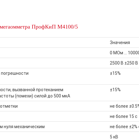
 мегаомметра ПрофКиП М4100/5
Значения
0 МОм … 1000
2500 В ±250 В
 погрешности
±15%
ости, вызванной протеканием
±15%
стоты (помехи) силой до 500 мкА
 отметки
не более ±0.5
не более 15 с
м нуля механическим
не более ±2%
5 кВ