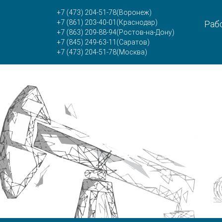
+7 (473) 204-51-78
(Воронеж)
+7 (861) 203-40-01
(Краснодар)
Рабо
+7 (863) 209-88-94
(Ростов-на-Дону)
+7 (845) 249-63-11
(Саратов)
+7 (473) 204-51-78
(Москва)