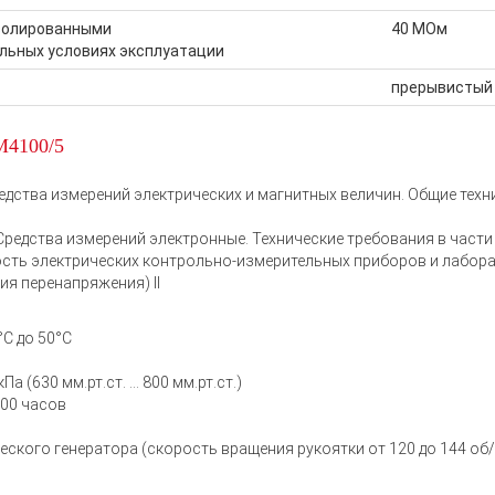
изолированными
40 МОм
альных условиях эксплуатации
прерывистый (
М4100/5
редства измерений электрических и магнитных величин. Общие техн
редства измерений электронные. Технические требования в части
ность электрических контрольно-измерительных приборов и лабор
ия перенапряжения) II
С до 50°С
 (630 мм.рт.ст. … 800 мм.рт.ст.)
500 часов
еского генератора (скорость вращения рукоятки от 120 до 144 об