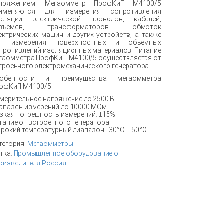
пряжением. Мегаомметр ПрофКиП М4100/5
именяются для измерения сопротивления
оляции электрической проводов, кабелей,
азъёмов, трансформаторов, обмоток
ектрических машин и других устройств, а также
я измерения поверхностных и объемных
противлений изоляционных материалов. Питание
гаомметра ПрофКиП М4100/5 осуществляется от
троенного электромеханического генератора.
обенности и преимущества мегаомметра
офКиП М4100/5
мерительное напряжение до 2500 В
апазон измерений до 10000 МОм
зкая погрешность измерений: ±15%
тание от встроенного генератора
рокий температурный диапазон: -30°С … 50°С
тегория:
Мегаомметры
тка:
Промышленное оборудование от
оизводителя Россия