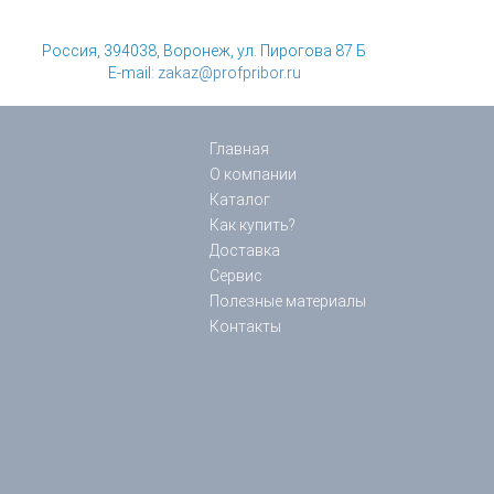
Россия, 394038, Воронеж, ул. Пирогова 87 Б
E-mail:
zakaz@profpribor.ru
Главная
О компании
Каталог
Как купить?
Доставка
Сервис
Полезные материалы
Контакты