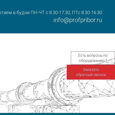
таем в будни ПН-ЧТ с 8.30-17.30, ПТс 8.30-16.30
info@profpribor.ru
Есть вопросы по
оборудованию ?
Заказать
обратный звонок