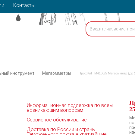
ли
Контакты
ьный инструмент
Мегаомметры
ПрофКиП М4100/5 Мегаомметр (До 2
П
Информационная поддержка по всем
25
возникающим вопросам
Ме
Сервисное обслуживание
со
пр
Доставка по России и страны
из
Таможенного союза в кратчайшие