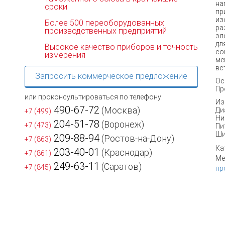
на
сроки
пр
из
Более 500 переоборудованных
р
производственных предприятий
эл
дл
Высокое качество приборов и точность
со
измерения
ме
вс
Запросить коммерческое предложение
Ос
Пр
или проконсультироваться по телефону:
Из
490-67-72
(Москва)
Ди
+7 (499)
Ни
204-51-78
(Воронеж)
+7 (473)
Пи
Ши
209-88-94
(Ростов-на-Дону)
+7 (863)
Ка
203-40-01
(Краснодар)
+7 (861)
Ме
249-63-11
(Саратов)
+7 (845)
пр