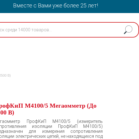
Вместе с Вами уже более 25 лет!
500 В)
рофКиП М4100/5 Мегаомметр (До
00 В)
гаомметр ПрофКиП М4100/5 (измеритель
противления изоляции ПрофКиП М4100/5)
едназначен для измерения сопротивления
оляции электрических цепей, не находящихся под