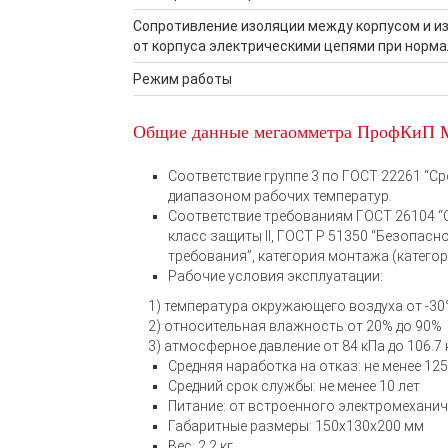
Сопротивление изоляции между корпусом и 
от корпуса электрическими цепями при норм
Режим работы
Общие данные мегаомметра ПрофКиП 
Соответствие группе 3 по ГОСТ 22261 “С
диапазоном рабочих температур.
Соответствие требованиям ГОСТ 26104 “С
класс защиты II, ГОСТ Р 51350 “Безопас
требования”, категория монтажа (категор
Рабочие условия эксплуатации:
1) температура окружающего воздуха от -30°
2) относительная влажность от 20% до 90%
3) атмосферное давление от 84 кПа до 106.7 кПа
Средняя наработка на отказ: не менее 12
Средний срок службы: не менее 10 лет
Питание: от встроенного электромеханич
Габаритные размеры: 150х130х200 мм
Вес: 2.2 кг