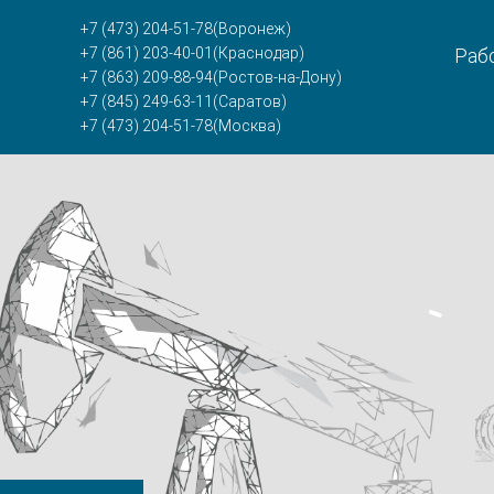
+7 (473) 204-51-78
(Воронеж)
+7 (861) 203-40-01
(Краснодар)
Рабо
+7 (863) 209-88-94
(Ростов-на-Дону)
+7 (845) 249-63-11
(Саратов)
+7 (473) 204-51-78
(Москва)