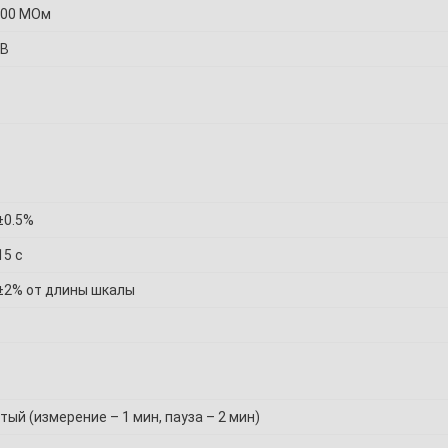
500 МОм
 В
±0.5%
15 с
 ±2% от длины шкалы
ый (измерение – 1 мин, пауза – 2 мин)