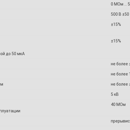
0 МОм … 
500 В ±50
±15%
±15%
ой до 50 мкА
не более 
не более 
им
не более
5 кВ
40 МОм
сплуатации
прерывист