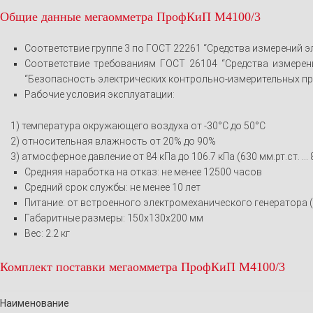
Общие данные мегаомметра ПрофКиП М4100/3
Соответствие группе 3 по ГОСТ 22261 “Средства измерений э
Соответствие требованиям ГОСТ 26104 “Средства измерени
“Безопасность электрических контрольно-измерительных при
Рабочие условия эксплуатации:
1) температура окружающего воздуха от -30°С до 50°С
2) относительная влажность от 20% до 90%
3) атмосферное давление от 84 кПа до 106.7 кПа (630 мм.рт.ст. … 8
Средняя наработка на отказ: не менее 12500 часов
Средний срок службы: не менее 10 лет
Питание: от встроенного электромеханического генератора (
Габаритные размеры: 150х130х200 мм
Вес: 2.2 кг
Комплект поставки мегаомметра ПрофКиП М4100/3
Наименование