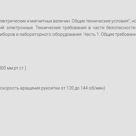
лектрических и магнитных величин. Общие технические условия”, 
й электронные. Технические требования в части безопасности.
боров и лабораторного оборудования. Часть 1. Общие требования”
00 мм.рт.ст.)
скорость вращения рукоятки от 120 до 144 об/мин)