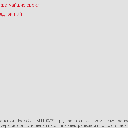
 кратчайшие сроки
едприятий
ляции ПрофКиП М4100/3) предназначен для измерения сопрот
ерения сопротивления изоляции электрической проводов, кабел