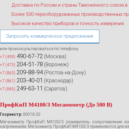
Доставка по России и страны Таможенного союза в
Более 500 переоборудованных производственных пр
Высокое качество приборов и точность измерения
Запросить коммерческое предложение
или проконсультироваться по телефону:
490-67-72
(Москва)
+7 (499)
204-51-78
(Воронеж)
+7 (473)
209-88-94
(Ростов-на-Дону)
+7 (863)
203-40-01
(Краснодар)
+7 (861)
249-63-11
(Саратов)
+7 (845)
ПрофКиП М4100/3 Мегаомметр (До 500 В)
Госреестр:
80018-20
Мегаомметр ПрофКиП М4100/3 (измеритель сопротивления изо
напряжением. Мегаомметр ПрофКиП М4100/3 применяются для изм