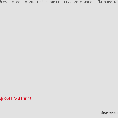
объемных сопротивлений изоляционных материалов. Питание 
рофКиП М4100/3
Значения