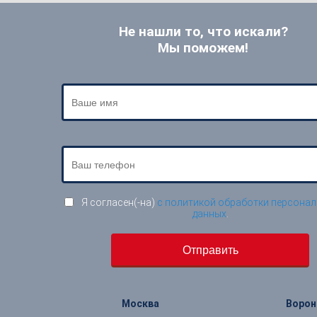
Не нашли то, что искали?
Мы поможем!
Я согласен(-на)
с политикой обработки персона
данных
.
Москва
Воро