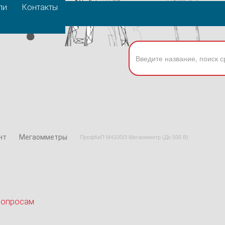
ли
Контакты
нт
Мегаомметры
ПрофКиП М4100/3 Мегаомметр (До 500 В)
вопросам