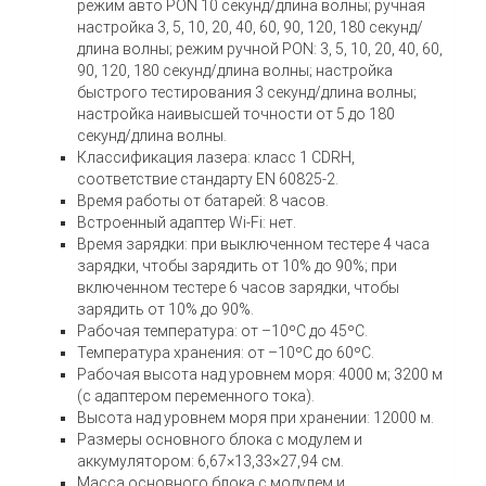
режим авто PON 10 секунд/длина волны; ручная
настройка 3, 5, 10, 20, 40, 60, 90, 120, 180 секунд/
длина волны; режим ручной PON: 3, 5, 10, 20, 40, 60,
90, 120, 180 секунд/длина волны; настройка
быстрого тестирования 3 секунд/длина волны;
настройка наивысшей точности от 5 до 180
секунд/длина волны.
Классификация лазера: класс 1 CDRH,
соответствие стандарту EN 60825-2.
Время работы от батарей: 8 часов.
Встроенный адаптер Wi-Fi: нет.
Время зарядки: при выключенном тестере 4 часа
зарядки, чтобы зарядить от 10% до 90%; при
включенном тестере 6 часов зарядки, чтобы
зарядить от 10% до 90%.
Рабочая температура: от –10ºC до 45ºC.
Температура хранения: от –10ºC до 60ºC.
Рабочая высота над уровнем моря: 4000 м; 3200 м
(с адаптером переменного тока).
Высота над уровнем моря при хранении: 12000 м.
Размеры основного блока с модулем и
аккумулятором: 6,67×13,33×27,94 см.
Масса основного блока с модулем и