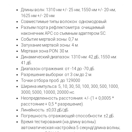
Длины волн: 1310 нм +/- 25 нм; 1550 нм +/- 20 нм;
1625 нм +/- 20 нм.
Совместимые типы волокон: одномодовый.
Разъем порта рефлектометра: очищаемый
наконечник APC со съемным адаптером SC.
Событие мертвой зоны: 0,7 м.
Затухание мертвой зоны: 4 м.
Мертвая зона PON: 30 м.
Динамический диапазон: 1310 нм: 42 дБ; 1550 нм:
41 дБ.
Диапазон отражения: от -14 до -70 дБ.
Разрешение выборки: от 3 см до 2 м.
Точки отбора проб: до 129000
Ширина импульса: 5, 10, 30, 50, 100, 300, 500, 1000,
3000, 5000, 10000, 20000 нс.
Неопределенность расстояния: +/- (1 + 0,0005 *
расстояние + 0,5 * разрешение).
Линейность: ±0,03 дБ/дБ.
Погрешность отражающей способности: ±2 дБ.
Время тестирования (на длину волны):
автоматическая настройка 5 секунд/длина волны;