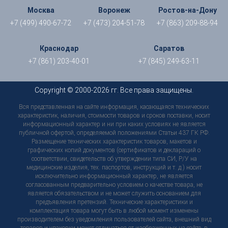
Москва
Воронеж
Ростов-на-Дону
+7 (499) 490-67-72
+7 (473) 204-51-78
+7 (863) 209-88-94
Краснодар
Саратов
+7 (861) 203-40-01
+7 (845) 249-63-11
Copyright © 2000-2026 гг. Все права защищены.
Вся представленная на сайте информация, касающаяся технических
характеристик, наличия, стоимости товаров и сроков поставки, носит
информационный характер и ни при каких условиях не является
публичной офертой, определяемой положениями Статьи 437 ГК РФ.
Размещение технических характеристик товаров, макетов и
графических копий документов (сертификатов и деклараций о
соответствии, свидетельств об утверждении типа СИ, Р/У на
медицинские изделия, тех. паспортов, инструкций и т. д.) носит
исключительно информационный характер, не является
согласованным предварительно условием о качестве товара, не
является обязательством и не может служить основанием для
предъявления претензий. Технические характеристики и
комплектация товара могут быть в любой момент изменены
производителем без уведомления пользователей сайта, внешний вид
товаров и упаковки может отличаться от изображенных на сайте, в