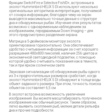
Функции SwitchFire и Selective FishID+, встроенные в
эхолот Humminbird HELIX 5 DI используют несколько
оригинальных алгоритмов интерпретации, получаемой
от сонара информации, благодаря чему на экран
выводятся максимально точные данные о структуре
дна и обнаруженных рыбах. Изучение этих результатов
возможно с одновременным наблюдением за
изображением, передаваемым Down Imaging – для
этого предусмотрено разделение экрана.
Матрица в 5-дюймовом мониторе эхолота
ориентирована горизонтально. Она обеспечивает
удобство считывания информации за счет хорошего
разрешения 480х800 пикселей, наличия 256 цветов и
экономичной светодиодной подсветки, с помощью
которой удобно считывать показания как в темноте,
так и при ярком солнечном свете.
Звуковая сигнализации об обнаружении рыбы одного
из 3-х предпочтительных размеров сработает, когда
эхолот Humminbird HELIX 5 DI обнаружит в толще воды
объект заданного размера. При этом, точность поиска
объектов составляет 6,5 см.
В эхолот встроена возможность увеличения
изображения. Вы можете масштабировать полученное
изображение как обычный рисунок. Таким образом,
легко выявить скопления рыб, мелкие детали рельефа
дна и прочие подробности.