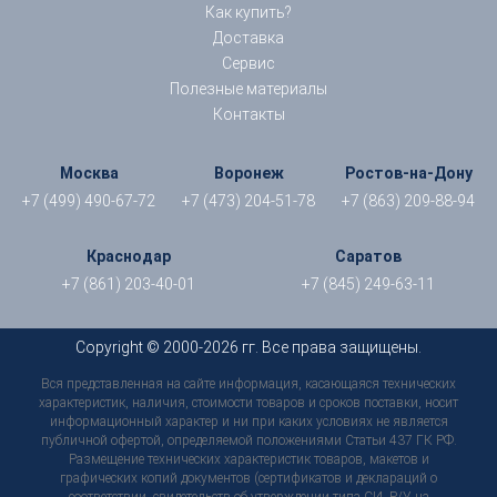
Как купить?
Доставка
Сервис
Полезные материалы
Контакты
Москва
Воронеж
Ростов-на-Дону
+7 (499) 490-67-72
+7 (473) 204-51-78
+7 (863) 209-88-94
Краснодар
Саратов
+7 (861) 203-40-01
+7 (845) 249-63-11
Copyright © 2000-2026 гг. Все права защищены.
Вся представленная на сайте информация, касающаяся технических
характеристик, наличия, стоимости товаров и сроков поставки, носит
информационный характер и ни при каких условиях не является
публичной офертой, определяемой положениями Статьи 437 ГК РФ.
Размещение технических характеристик товаров, макетов и
графических копий документов (сертификатов и деклараций о
соответствии, свидетельств об утверждении типа СИ, Р/У на