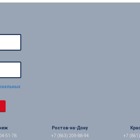
сональных
неж
Ростов-на-Дону
Кра
04-51-78
+7 (863) 209-88-94
+7 (861