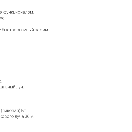
ия функционалом.
ус.
у быстросъемный зажим.
.
кальный луч.
(пиковая) Вт.
кового луча 36 м.