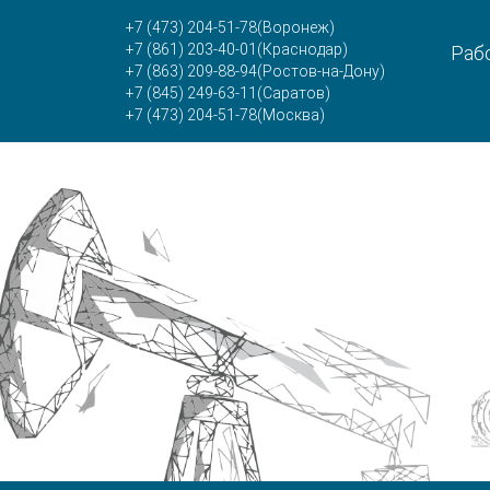
+7 (473) 204-51-78
(Воронеж)
+7 (861) 203-40-01
(Краснодар)
Рабо
+7 (863) 209-88-94
(Ростов-на-Дону)
+7 (845) 249-63-11
(Саратов)
+7 (473) 204-51-78
(Москва)