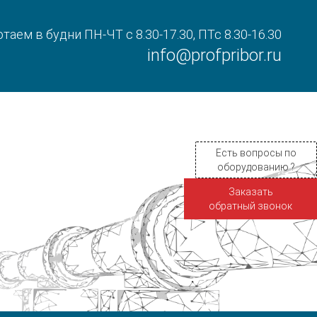
таем в будни ПН-ЧТ с 8.30-17.30, ПТс 8.30-16.30
info@profpribor.ru
Есть вопросы по
оборудованию ?
Заказать
обратный звонок