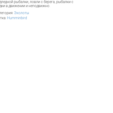
дледной рыбалки, ловли с берега, рыбалки с
дки в движении и неподвижно.
тегория:
Эхолоты
тка:
Humminbird