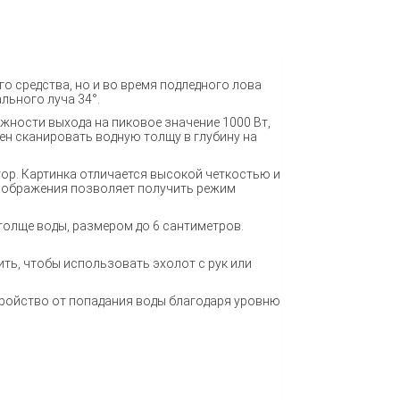
о средства, но и во время подледного лова
льного луча 34°.
жности выхода на пиковое значение 1000 Вт,
бен сканировать водную толщу в глубину на
ор. Картинка отличается высокой четкостью и
изображения позволяет получить режим
толще воды, размером до 6 сантиметров.
ить, чтобы использовать эхолот с рук или
тройство от попадания воды благодаря уровню