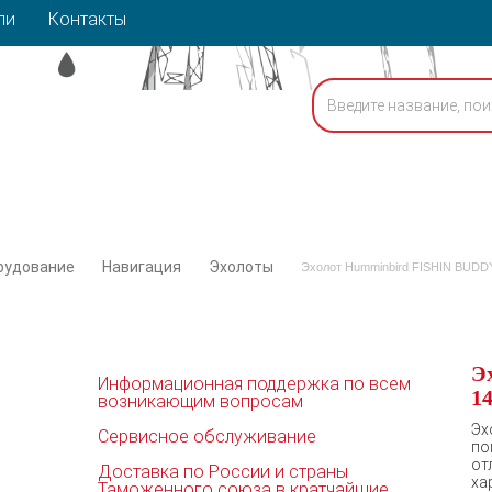
ли
Контакты
рудование
Навигация
Эхолоты
Эхолот Humminbird FISHIN BUDD
Э
Информационная поддержка по всем
1
возникающим вопросам
Эх
Сервисное обслуживание
по
от
Доставка по России и страны
ха
Таможенного союза в кратчайшие