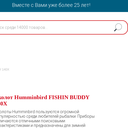
Вместе с Вами уже более 25 лет!
Y 140X
холот Humminbird FISHIN BUDDY
40X
олоты Humminbird пользуются огромной
пулярностью среди любителей рыбалки. Приборы
личаются отличными поисковыми
рактеристиками и предназначены для зимней