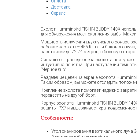
Оплата
Доставка
Сервис
Эхолот Humminbird FISHIN BUDDY 140X использ
для обнаружения мест скопления рыбы. Максим
Мощность излучения двухлучевого сонара эхо
рабочие частоты – 455 Кгц для бокового луча,
расстояние до 72-74 метров, в боковую сторон
Сигналы от трансдьюсера эхолота поступают 
интуитивно понятна. При наступлении темнот
“Черное дно”.
Разделение целей на экране эхолота Humminbi
Таким образом, вы можете отследить положен
Крепление эхолота помогает надежно закрепит
перевесить на другой борт.
Корпус эхолота Humminbird FISHIN BUDDY 140
защиты IPX7 и выдерживает кратковременное п
Особенности:
Угол сканирования вертикального луча 34