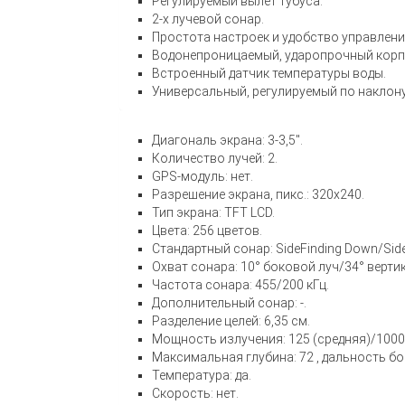
Регулируемый вылет тубуса.
2-х лучевой сонар.
Простота настроек и удобство управлен
Водонепроницаемый, ударопрочный корп
Встроенный датчик температуры воды.
Универсальный, регулируемый по наклон
Диагональ экрана: 3-3,5″.
Количество лучей: 2.
GPS-модуль: нет.
Разрешение экрана, пикс.: 320х240.
Тип экрана: TFT LCD.
Цвета: 256 цветов.
Стандартный сонар: SideFinding Down/Side
Охват сонара: 10° боковой луч/34° верти
Частота сонара: 455/200 кГц.
Дополнительный сонар: -.
Разделение целей: 6,35 см.
Мощность излучения: 125 (средняя)/1000 
Максимальная глубина: 72 , дальность бо
Температура: да.
Скорость: нет.