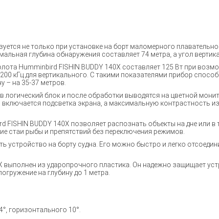
уется не только при установке на борт маломерного плавательног
альная глубина обнаружения составляет 74 метра, а угол вертика
лота Humminbird FISHIN BUDDY 140X составляет 125 Вт при возмо
 200 кГц для вертикального. С такими показателями прибор спосо
у – на 35-37 метров.
в логический блок и после обработки выводятся на цветной монит
ы включается подсветка экрана, а максимальную контрастность 
rd FISHIN BUDDY 140X позволяет распознать объекты на дне или в 
ие стаи рыбы и препятствий без переключения режимов.
ь устройство на борту судна. Его можно быстро и легко отсоедин
X выполнен из ударопрочного пластика. Он надежно защищает ус
огружение на глубину до 1 метра.
°, горизонтального 10°.