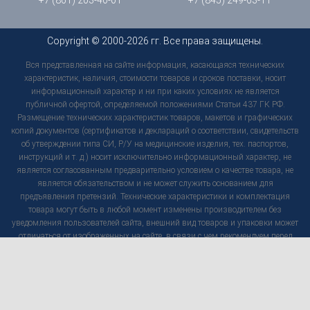
Copyright © 2000-2026 гг. Все права защищены.
Вся представленная на сайте информация, касающаяся технических
характеристик, наличия, стоимости товаров и сроков поставки, носит
информационный характер и ни при каких условиях не является
публичной офертой, определяемой положениями Статьи 437 ГК РФ.
Размещение технических характеристик товаров, макетов и графических
копий документов (сертификатов и деклараций о соответствии, свидетельств
об утверждении типа СИ, Р/У на медицинские изделия, тех. паспортов,
инструкций и т. д.) носит исключительно информационный характер, не
является согласованным предварительно условием о качестве товара, не
является обязательством и не может служить основанием для
предъявления претензий. Технические характеристики и комплектация
товара могут быть в любой момент изменены производителем без
уведомления пользователей сайта, внешний вид товаров и упаковки может
отличаться от изображенных на сайте, в связи с чем рекомендуем перед
приобретением товара уточнить интересующие Вас характеристики по
контактам, указанным на сайте. Используя настоящий сайт, вы
предоставляете согласие на обработку ваших персональных данных с
помощью сервисов веб-аналитики.
Политика конфиденциальности