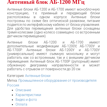
Антенный блок АБ-1200 МГц
Антенные блоки АБ-1200 и АБ-1700 имеют моноблочную
конструкцию, т.е. приемный и передающий блоки
расположены в одном корпусе. Антенные блоки
построены по схеме без оптической развязки, питание
подается по интерфейсному кабелю от блока управления.
Для удобства перемещения антенные блоки оснащены
тремя колесами (одно колесо совмещено со встроенным
датчиком перемещения).
Антенные блоки АБ-1200 и АБ-1700 имеют
дополнительные модификации АБ-1200У, АБ-1700У и
АБ-1700Р. Антенные блоки АБ-1200У и АБ-1700У
(универсальные) имеют съемную монолыжу и могут
работать как со встроенным, так и с внешним датчиком
перемещения. Антенный блок АБ-1700Р (рупорный) имеет
обуженную диаграмму направленности и может
работать с отрывом от поверхности до 20 см.
Категория:
Антенные блоки
Метка:
Промышленное оборудование от производителя
Россия
Описание
Характеристики
Видео и фото
Оплата