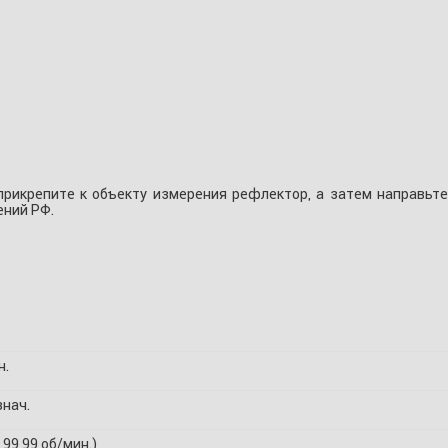
прикрепите к объекту измерения рефлектор, а затем направьте
ений РФ.
н.
знач.
… 99,99 об/мин.)