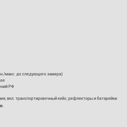
н./макс. до следующего замера)
ase
ений РФ
ния, вкл. транспортировочный кейс, рефлекторы и батарейки
и.