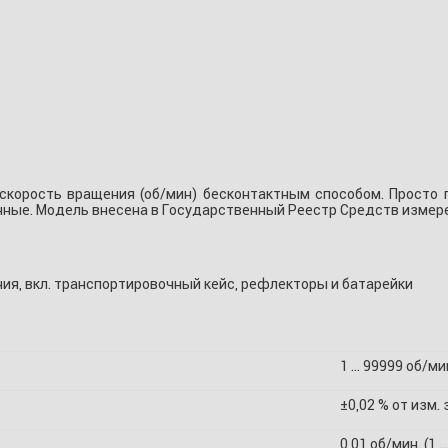
 скорость вращения (об/мин) бесконтактным способом. Просто 
нные. Модель внесена в Государственный Реестр Средств измер
ния, вкл. транспортировочный кейс, рефлекторы и батарейки
1 … 99999 об/ми
±0,02 % от изм. 
0,01 об/мин. (1 