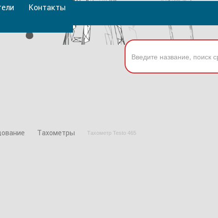
тели
Контакты
дование
Тахометры
Тахометр Testo 465