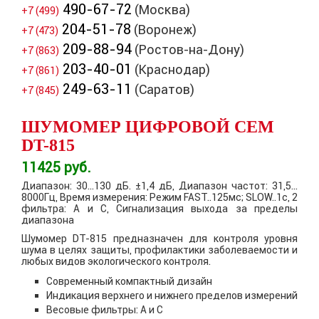
490-67-72
(Москва)
+7 (499)
204-51-78
(Воронеж)
+7 (473)
209-88-94
(Ростов-на-Дону)
+7 (863)
203-40-01
(Краснодар)
+7 (861)
249-63-11
(Саратов)
+7 (845)
ШУМОМЕР ЦИФРОВОЙ CEM
DT-815
11425
руб.
Диапазон: 30…130 дБ. ±1,4 дБ, Диапазон частот: 31,5…
8000Гц, Время измерения: Режим FAST..125мс; SLOW..1с, 2
фильтра: А и С, Сигнализация выхода за пределы
диапазона
Шумомер DT-815 предназначен для контроля уровня
шума в целях защиты, профилактики заболеваемости и
любых видов экологического контроля.
Современный компактный дизайн
Индикация верхнего и нижнего пределов измерений
Весовые фильтры: A и C