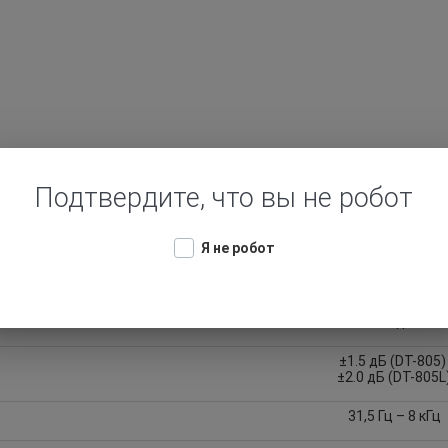
УМОМЕРА DT-805:
Подтвердите, что вы не робот
Значения
Я не робот
Low: 30 – 100 дБ
High: 60 – 130 д
0.1 дБ
±1.5 дБ (DT-805
±2.0 дБ (DT-805L
31,5 Гц – 8 кГц