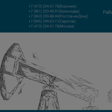
+7 (473) 204-51-78
(Воронеж)
+7 (861) 203-40-01
(Краснодар)
Рабо
+7 (863) 209-88-94
(Ростов-на-Дону)
+7 (845) 249-63-11
(Саратов)
+7 (473) 204-51-78
(Москва)