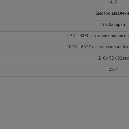
А, С
Быстро, медлен
9 В батарея
0 ºС … 40 ºС с относительной 
-10 ºС … 60 ºС с относительной
210 х 55 х 32 мм
230 г