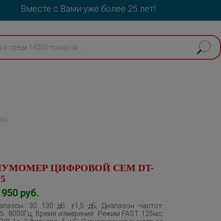
Вместе с Вами уже более 25 лет!
805
УМОМЕР ЦИФРОВОЙ CEM DT-
05
1950
руб.
апазон: 30…130 дБ. ±1,5 дБ, Диапазон частот:
,5…8000Гц, Время измерения: Режим FAST..125мс;