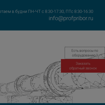
таем в будни ПН-ЧТ с 8.30-17.30, ПТс 8.30-16.30
info@profpribor.ru
Есть вопросы по
оборудованию ?
Заказать
обратный звонок