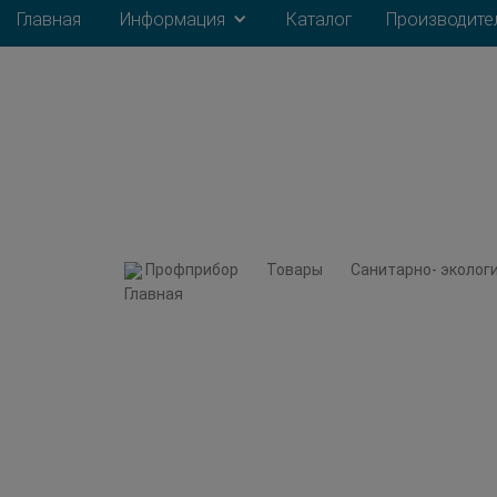
Главная
Информация
Каталог
Производите
Профприбор
Товары
Cанитарно- эколог