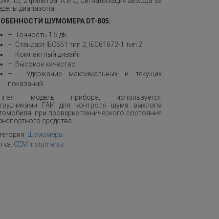
OW..1с, 2 фильтра: А и С, Сигнализация выхода за
еделы диапазона.
ОБЕННОСТИ ШУМОМЕРА DT-805:
– Точность 1.5 дБ
– Стандарт IEC651 тип 2, IEC61672-1 тип 2
– Компактный дизайн
– Высокое качество
– Удержание максимальных и текущих
показаний.
анная модель прибора, используется
трудниками ГАИ для контроля шума выхлопа
томобиля, при проверке технического состояния
анспортного средства.
тегория:
Шумомеры
тка:
CEM Instuments