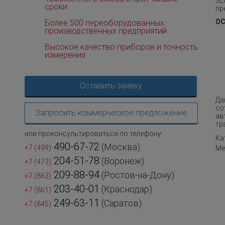
SL
сроки
пр
ОС
Более 500 переоборудованных
производственных предприятий
Высокое качество приборов и точность
измерения
Оставить заявку
Д
со
Запросить коммерческое предложение
ав
тр
или проконсультироваться по телефону:
Ка
490-67-72
(Москва)
+7 (499)
Ме
204-51-78
(Воронеж)
+7 (473)
209-88-94
(Ростов-на-Дону)
+7 (863)
203-40-01
(Краснодар)
+7 (861)
249-63-11
(Саратов)
+7 (845)