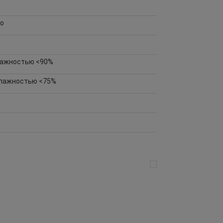
но
влажностью <90%
 влажностью <75%