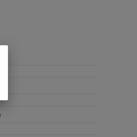
Б
)
)