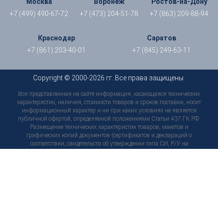
Москва
Воронеж
Ростов-на-Дону
+7 (499) 490-67-72
+7 (473) 204-51-78
+7 (863) 209-88-94
Краснодар
Саратов
+7 (861) 203-40-01
+7 (845) 249-63-11
Copyright © 2000-2026 гг. Все права защищены.
Вся представленная на сайте информация, касающаяся технических
характеристик, наличия, стоимости товаров и сроков поставки, носит
информационный характер и ни при каких условиях не является
публичной офертой, определяемой положениями Статьи 437 ГК РФ.
Размещение технических характеристик товаров, макетов и
графических копий документов (сертификатов и деклараций о
соответствии, свидетельств об утверждении типа СИ, Р/У на
медицинские изделия, тех. паспортов, инструкций и т. д.) носит
исключительно информационный характер, не является
согласованным предварительно условием о качестве товара, не
является обязательством и не может служить основанием для
предъявления претензий. Технические характеристики и
комплектация товара могут быть в любой момент изменены
производителем без уведомления пользователей сайта, внешний вид
товаров и упаковки может отличаться от изображенных на сайте, в
связи с чем рекомендуем перед приобретением товара уточнить