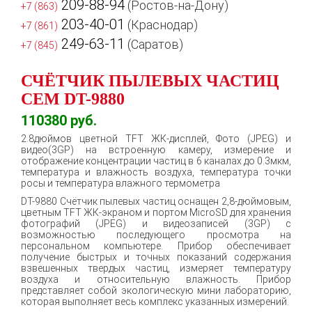
209-88-94
(Ростов-на-Дону)
+7 (863)
203-40-01
(Краснодар)
+7 (861)
249-63-11
(Саратов)
+7 (845)
СЧЁТЧИК ПЫЛЕВЫХ ЧАСТИЦ
CEM DT-9880
110380
руб.
2.8дюймов цветной TFT ЖК-дисплей, Фото (JPEG) и
видео(3GP) на встроенную камеру, измерение и
отображение концентрации частиц в 6 каналах до 0.3мкм,
температура и влажность воздуха, температура точки
росы и температура влажного термометра
DT-9880 Счётчик пылевых частиц оснащен 2,8-дюймовым,
цветным TFT ЖК-экраном и портом MicroSD для хранения
фотографий (JPEG) и видеозаписей (3GP) с
возможностью последующего просмотра на
персональном компьютере. Прибор обеспечивает
получение быстрых и точных показаний содержания
взвешенных твердых частиц, измеряет температуру
воздуха и относительную влажность. Прибор
представляет собой экологическую мини лабораторию,
которая выполняет весь комплекс указанных измерений.