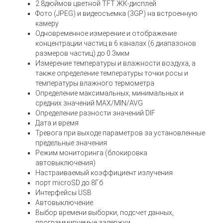
2.8дюймов цветной TFT ЖК-дисплей
Фото (JPEG) и видеосъемка (3GP) на встроенную
камеру
Одновременное измерение и отображение
концентрации частиц в 6 каналах (6 диапазонов
размеров частиц) до 0.3мкм
Измерение температуры и влажности воздуха, а
также определение температуры точки росы и
температуры влажного термометра
Определение максимальных, минимальных и
средних значений MAX/MIN/AVG
Определение разности значений DIF
Дата и время
Тревога при выходе параметров за установленные
предельные значения
Режим мониторинга (блокировка
автовыключения)
Настраиваемый коэффициент излучения
порт microSD до 8Гб
Интерфейсы USB
Автовыключение
Выбор времени выборки, подсчет данных,
программируемые задержки