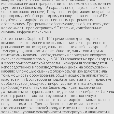
использовании адаптера-разветвителя возможно подключение
двух сменных блок-модулей параллельно (при условии, что они
являются разнотипными). Полученная информация передаётся п
проводному либо беспроводному каналу на стационарный ПК,
ноутбук или смартфон со специальным программным
обеспечением. Программное обеспечение для общих целей дает
возможность просматривать Y-T графики, колебательные
сигналы, цифровые значения.
Логгер-панель Graphtec GL100 применяется для получения
комплекса информации в реальном времени и оперативного
реагирования на непредвиденные опасные колебания уровней
температуры, влажности, освещённости, силы тока и других
измеряемых величин. Необходимость в проведении экспресс-
анализа ситуации с помощью GL100 возникает на производстве,
в электроэнергетической отрасли – измерения производятся
непосредственно в производственных цехах, на оборудовании,
кабелях. С помощью сменных блок-модулей измеряются сила
тока, мощность оборудования, общая мощность аппаратного
кластера и т.п. Востребована подобная система и при перевозке
особых грузов (продуктов, виброчувствительных и хрупких
приборов) – используются блок-модули для подключения
датчиков температуры, влажности, ускорения и вибрации. Датчик
и логгер располагаются в грузовом отсеке, а конечную
информацию на экране планшета или смартфона моментально
получает водитель. Третья область применения логгера –
отслеживание показателей воздуха и почвы в сельском
хозяйстве – уровни освещённости, температуры и влажности в