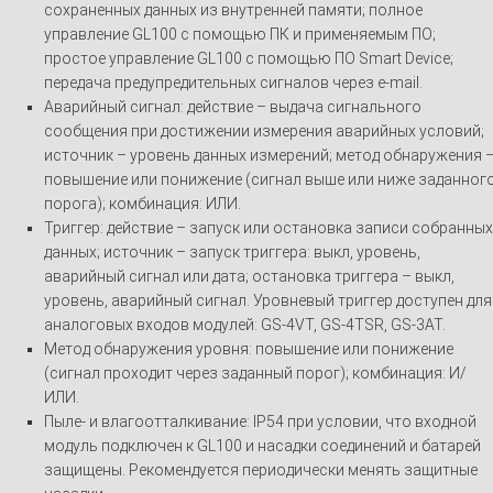
сохраненных данных из внутренней памяти; полное
управление GL100 с помощью ПК и применяемым ПО;
простое управление GL100 с помощью ПО Smart Device;
передача предупредительных сигналов через e-mail.
Аварийный сигнал: действие – выдача сигнального
сообщения при достижении измерения аварийных условий;
источник – уровень данных измерений; метод обнаружения 
повышение или понижение (сигнал выше или ниже заданног
порога); комбинация: ИЛИ.
Триггер: действие – запуск или остановка записи собранных
данных; источник – запуск триггера: выкл, уровень,
аварийный сигнал или дата; остановка триггера – выкл,
уровень, аварийный сигнал. Уровневый триггер доступен для
аналоговых входов модулей: GS-4VT, GS-4TSR, GS-3AT.
Метод обнаружения уровня: повышение или понижение
(сигнал проходит через заданный порог); комбинация: И/
ИЛИ.
Пыле- и влагоотталкивание: IP54 при условии, что входной
модуль подключен к GL100 и насадки соединений и батарей
защищены. Рекомендуется периодически менять защитные