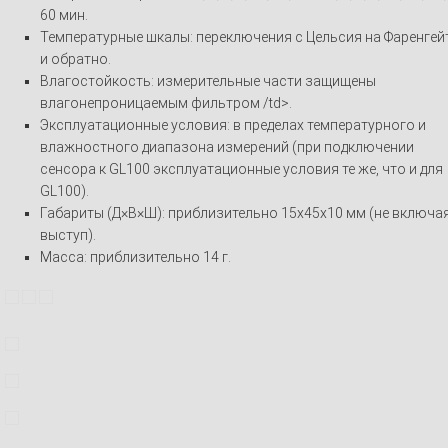
60 мин.
Температурные шкалы: переключения с Цельсия на Фаренгей
и обратно.
Влагостойкость: измерительные части защищены
влагонепроницаемым фильтром /td>.
Эксплуатационные условия: в пределах температурного и
влажностного диапазона измерений (при подключении
сенсора к GL100 эксплуатационные условия те же, что и для
GL100).
Габариты (Д×В×Ш): приблизительно 15x45x10 мм (не включа
выступ).
Масса: приблизительно 14 г.