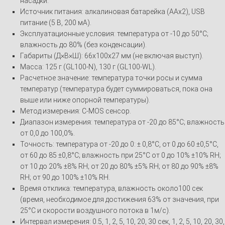
насадки.
Источник питания: алкалиновая батарейка (AAx2), USB
питание (5 В, 200 мА).
Эксплуатационные условия: температура от -10 до 50°C;
влажность до 80% (без конденсации).
Габариты (Д×В×Ш): 66x100x27 мм (не включая выступ).
Масса: 125 г (GL100-N), 130 г (GL100-WL).
Расчетное значение: температура точки росы и сумма
температур (температура будет суммироваться, пока она
выше или ниже опорной температуры).
Метод измерения: C-MOS сенсор.
Диапазон измерения: температура от -20 до 85°C; влажность
от 0,0 до 100,0%.
Точность: температура от -20 до 0: ± 0,8°C, от 0 до 60 ±0,5°C,
от 60 до 85 ±0,8°C; влажность при 25°C от 0 до 10% ±10% RH;
от 10 до 20% ±8% RH; от 20 до 80% ±5% RH; от 80 до 90% ±8%
RH; от 90 до 100% ±10% RH.
Время отклика: температура, влажность около100 сек
(время, необходимое для достижения 63% от значения, при
25°C и скорости воздушного потока в 1м/с).
Интервал измерения: 0.5, 1, 2, 5, 10, 20, 30 сек, 1, 2, 5, 10, 20, 30,