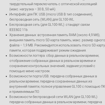
твердотельный переключатель с оптической изоляцией
(макс. нагрузка – 30 В, 50 мА).
Интерфейс для ПК: USB (micro USB B тип соединения),
беспроводная сеть (WLAN) для GL100-WL.
Беспроводная сеть (для GL100-WL): стандарт связи
IEEE802.11b.
Хранение данных: встроенная память RAM (около 4,9 Мб);
внешняя память micro SD карта память; макс. размер одног
файла – 1,9 MB. Рекомендуется использовать micro SD карту
памяти, которая поддерживает режим ожидания.
Возможности логгера: сбор данных в реальном времени;
отображение собранных данных в реальном времени и
сохранение контрольных значений; задание условий с
помощью меню настроек.
Возможности порта USB: передача собранных данных в
реальном времени; передача сохраненных данных из
внутренней памяти; полное управление GL100 с помощью П
и применяемым ПО.
Возможности беспроводной сети WLAN (для GL100-WL):
передача собранных данных в реальном времени; передача