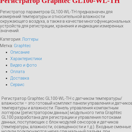
Регистратор Graphtec GL100-WL-TH
Регистратор параметров GL100-WL-TH предназначен для
измерений температуры и относительной влажности
окружающего воздуха, а также в качестве многофункциональных
устройств для регистрации, хранения и индикации измеренных
значений.
Категория:
Логгеры
Метка:
Graphtec
Описание
Характеристики
Видео и фото
Оплата
Доставка
Сервис
Регистратор Graphtec GL100-WL-TH с датчиком температуры/
влажности – это готовый комплект панели управления и датчико
температуры и влажности. Панель управления компактным
логгером (регистратором данных) модульного типа Graphtec
GL100 разработана для регистрации и управления потоками
данных, поступающих с блок-модулей сенсоров и датчиков
(температуры, влажности, освещённости и т.д.). Входные сменные
модули подключаются через специальный разъём, при