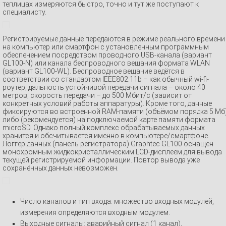
теплицах измеряются быстро, точно и тут же поступают к
специалисту.
Регистрируемые данные передаются в режиме реального времени
на компьютер или смартфон с установленным программным
обеспечением посредством проводного USB-канала (вариант
GL100-N) или канала беспроводного вещания формата WLAN
(вариант GL100-WL). Беспроводное вещание ведётся в
соответствии со стандартом IEEE802.11b – как обычный wi-fi-
роутер; дальность устойчивой передачи сигнала – около 40
метров; скорость передачи – до 500 Мбит/с (зависит от
конкретных условий работы аппаратуры). Кроме того, данные
фиксируются во встроенной RAM-памяти (объёмом порядка 5 Мб
либо (рекомендуется) на подключаемой карте памяти формата
microSD. Однако полный комплекс обрабатываемых данных
хранится и обсчитывается именно в компьютере/смартфоне.
Логгер данных (панель регистратора) Graphtec GL100 оснащён
монохромным жидкокристаллическим LCD-дисплеем для вывода
текущей регистрируемой информации. Повтор вывода уже
сохранённых данных невозможен.
Число каналов и тип входа: множество входных модулей,
измерения определяются входным модулем.
Выходные сигналы: аварийный сигнал (1 канал),