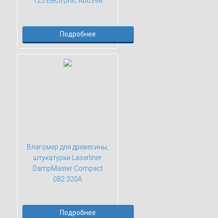
125 Electronic А00398
Подробнее
Влагомер для древесины,
штукатурки Laserliner
DampMaster Compact
082.320A
Подробнее