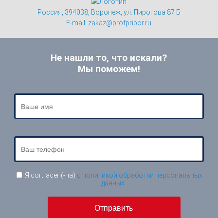
Россия, 394038, Воронеж, ул. Пирогова 87 Б
E-mail:
zakaz@profpribor.ru
Не нашли то, что искали?
Мы поможем!
Я согласен(-на)
с политикой обработки персональных
данных
.