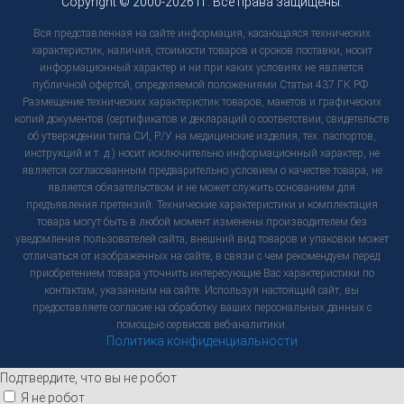
Copyright © 2000-2026 гг. Все права защищены.
Вся представленная на сайте информация, касающаяся технических
характеристик, наличия, стоимости товаров и сроков поставки, носит
информационный характер и ни при каких условиях не является
публичной офертой, определяемой положениями Статьи 437 ГК РФ.
Размещение технических характеристик товаров, макетов и графических
копий документов (сертификатов и деклараций о соответствии, свидетельств
об утверждении типа СИ, Р/У на медицинские изделия, тех. паспортов,
инструкций и т. д.) носит исключительно информационный характер, не
является согласованным предварительно условием о качестве товара, не
является обязательством и не может служить основанием для
предъявления претензий. Технические характеристики и комплектация
товара могут быть в любой момент изменены производителем без
уведомления пользователей сайта, внешний вид товаров и упаковки может
отличаться от изображенных на сайте, в связи с чем рекомендуем перед
приобретением товара уточнить интересующие Вас характеристики по
контактам, указанным на сайте. Используя настоящий сайт, вы
предоставляете согласие на обработку ваших персональных данных с
помощью сервисов веб-аналитики.
Политика конфиденциальности
Подтвердите, что вы не робот
Я не робот