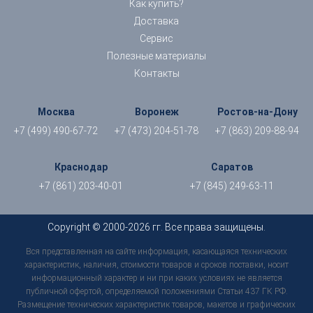
Как купить?
Доставка
Сервис
Полезные материалы
Контакты
Москва
Воронеж
Ростов-на-Дону
+7 (499) 490-67-72
+7 (473) 204-51-78
+7 (863) 209-88-94
Краснодар
Саратов
+7 (861) 203-40-01
+7 (845) 249-63-11
Copyright © 2000-2026 гг. Все права защищены.
Вся представленная на сайте информация, касающаяся технических
характеристик, наличия, стоимости товаров и сроков поставки, носит
информационный характер и ни при каких условиях не является
публичной офертой, определяемой положениями Статьи 437 ГК РФ.
Размещение технических характеристик товаров, макетов и графических