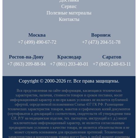
Сервис
Полезные материалы
Контакты
Москва
Воронеж
+7 (499) 490-67-72
+7 (473) 204-51-78
Ростов-на-Дону
Краснодар
Саратов
+7 (863) 209-88-94
+7 (861) 203-40-01
+7 (845) 249-63-11
Copyright © 2000-2026 гг. Все права защищены.
Вся представленная на сайте информация, касающаяся технических
характеристик, наличия, стоимости товаров и сроков поставки, носит
информационный характер и ни при каких условиях не является публичной
офертой, определяемой положениями Статьи 437 ГК РФ. Размещение
технических характеристик товаров, макетов и графических копий документов
(сертификатов и деклараций о соответствии, свидетельств об утверждении типа
СИ, Р/У на медицинские изделия, тех. паспортов, инструкций и т. д.) носит
исключительно информационный характер, не является согласованным
предварительно условием о качестве товара, не является обязательством и не
может служить основанием для предъявления претензий. Технические
характеристики и комплектация товара могут быть в любой момент изменены